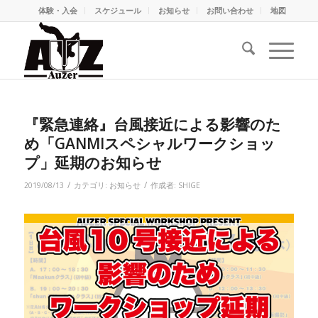
体験・入会
スケジュール
お知らせ
お問い合わせ
地図
『緊急連絡』台風接近による影響のた
め「GANMIスペシャルワークショッ
プ」延期のお知らせ
/
/
2019/08/13
カテゴリ:
お知らせ
作成者:
SHIGE