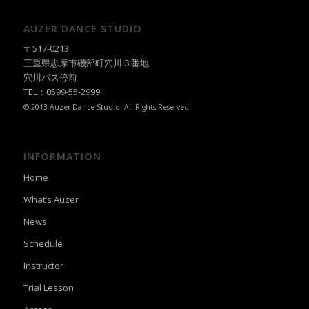
AUZER DANCE STUDIO
〒517-0213
三重県志摩市磯部町穴川３番地
穴川バス停前
TEL：0599-55-2999
© 2013 Auzer Dance Studio. All Rights Reserved.
INFORMATION
Home
What’s Auzer
News
Schedule
Instructor
Trial Lesson