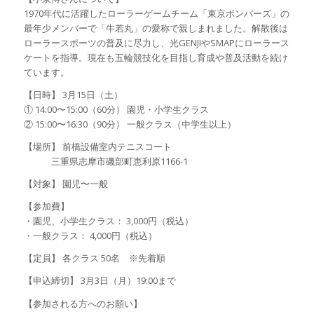
1970年代に活躍したローラーゲームチーム「東京ボンバーズ」の
最年少メンバーで「牛若丸」の愛称で親しまれました。解散後は
ローラースポーツの普及に尽力し、光GENJIやSMAPにローラース
ケートを指導。現在も五輪競技化を目指し育成や普及活動を続け
ています。
【日時】 3月15日（土）
① 14:00〜15:00（60分） 園児・小学生クラス
② 15:00〜16:30（90分） 一般クラス（中学生以上）
【場所】 前橋設備室内テニスコート
三重県志摩市磯部町恵利原1166-1
【対象】 園児〜一般
【参加費】
・園児、小学生クラス： 3,000円（税込）
・一般クラス： 4,000円（税込）
【定員】 各クラス 50名 ※先着順
【申込締切】 3月3日（月）19:00まで
【参加される方へのお願い】