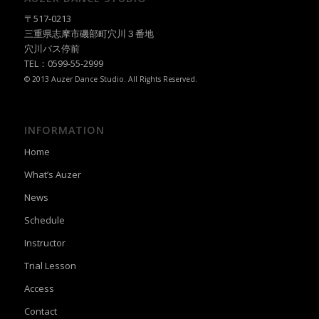
〒517-0213
三重県志摩市磯部町穴川３番地
穴川バス停前
TEL：0599-55-2999
© 2013 Auzer Dance Studio. All Rights Reserved.
INFORMATION
Home
What’s Auzer
News
Schedule
Instructor
Trial Lesson
Access
Contact