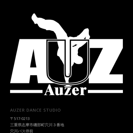
AUZER DANCE STUDIO
〒517-0213
三重県志摩市磯部町穴川３番地
穴川バス停前