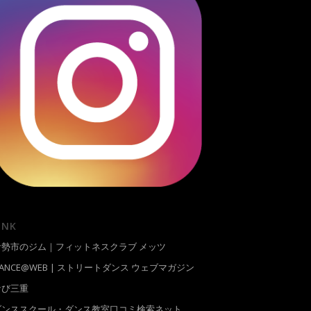
INK
伊勢市のジム｜フィットネスクラブ メッツ
ANCE@WEB | ストリートダンス ウェブマガジン
なび三重
ダンススクール・ダンス教室口コミ検索ネット