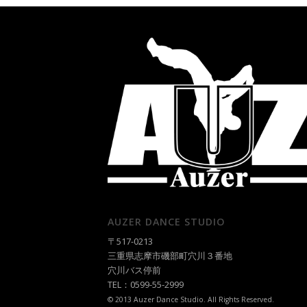
AUZER DANCE STUDIO
〒517-0213
三重県志摩市磯部町穴川３番地
穴川バス停前
TEL：0599-55-2999
© 2013 Auzer Dance Studio. All Rights Reserved.