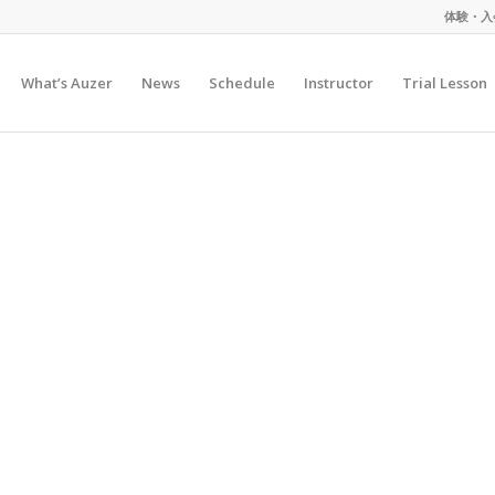
体験・入
What’s Auzer
News
Schedule
Instructor
Trial Lesson