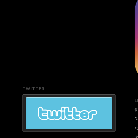
TWITTER
L
D