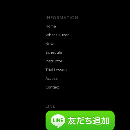
INFORMATION
Home
What’s Auzer
News
Schedule
Instructor
Trial Lesson
Access
Contact
LINE