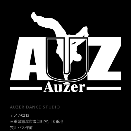
AUZER DANCE STUDIO
〒517-0213
三重県志摩市磯部町穴川３番地
穴川バス停前